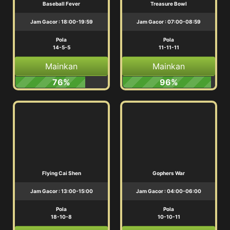
Baseball Fever
Treasure Bowl
Jam Gacor : 18:00-19:59
Jam Gacor : 07:00-08:59
Pola
Pola
14-5-5
11-11-11
Mainkan
Mainkan
76%
96%
Flying Cai Shen
Gophers War
Jam Gacor : 13:00-15:00
Jam Gacor : 04:00-06:00
Pola
Pola
18-10-8
10-10-11