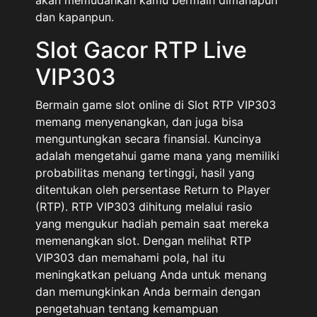
dan kapanpun.
Slot Gacor RTP Live
VIP303
Bermain game slot online di Slot RTP VIP303
memang menyenangkan, dan juga bisa
menguntungkan secara finansial. Kuncinya
adalah mengetahui game mana yang memiliki
probabilitas menang tertinggi, hasil yang
ditentukan oleh persentase Return to Player
(RTP). RTP VIP303 dihitung melalui rasio
yang mengukur hadiah pemain saat mereka
memenangkan slot. Dengan melihat RTP
VIP303 dan memahami pola, hal itu
meningkatkan peluang Anda untuk menang
dan memungkinkan Anda bermain dengan
pengetahuan tentang kemampuan