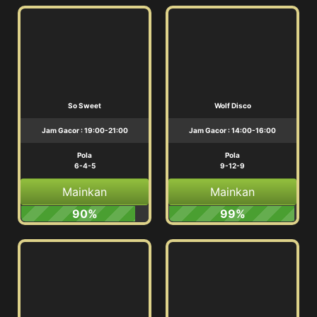
So Sweet
Wolf Disco
Jam Gacor : 19:00-21:00
Jam Gacor : 14:00-16:00
Pola
Pola
6-4-5
9-12-9
Mainkan
Mainkan
90%
99%