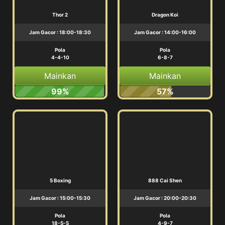
Thor 2
Dragon Koi
Jam Gacor : 18:00-18:30
Jam Gacor : 14:00-16:00
Pola
Pola
4-4-10
6-8-7
Mainkan
Mainkan
99%
57%
5 Boxing
888 Cai Shen
Jam Gacor : 15:00-15:30
Jam Gacor : 20:00-20:30
Pola
Pola
18-5-5
4-9-7