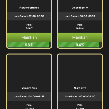
Flower Fortunes
Disco Night M
Jam Gacor : 02:00-03:59
Jam Gacor : 00:00-01:59
Pola
Pola
5-9-7
9-8-4
Mainkan
Mainkan
96%
94%
Vampire Kiss
Night City
Jam Gacor : 08:00-09:59
Jam Gacor : 07:00-09:00
Pola
Pola
10-15-5
11-5-9