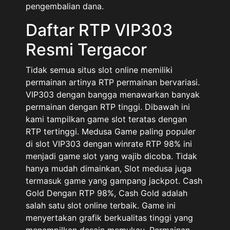
pengembalian dana.
Daftar RTP VIP303
Resmi Tergacor
Tidak semua situs slot online memiliki
permainan artinya RTP permainan bervariasi.
VIP303 dengan bangga menawarkan banyak
permainan dengan RTP tinggi. Dibawah ini
kami tampilkan game slot teratas dengan
RTP tertinggi. Medusa Game paling populer
di slot VIP303 dengan winrate RTP 98% ini
menjadi game slot yang wajib dicoba. Tidak
hanya mudah dimainkan, Slot medusa juga
termasuk game yang gampang jackpot. Cash
Gold Dengan RTP 98%, Cash Gold adalah
salah satu slot online terbaik. Game ini
menyertakan grafik berkualitas tinggi yang
menampilkan desain memukau. Permainan