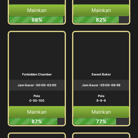
Mainkan
Mainkan
98%
82%
Forbidden Chamber
Sweet Baker
Jam Gacor : 00:00-02:00
Jam Gacor : 05:00-06:59
Pola
Pola
0-50-100
9-9-9
Mainkan
Mainkan
87%
77%