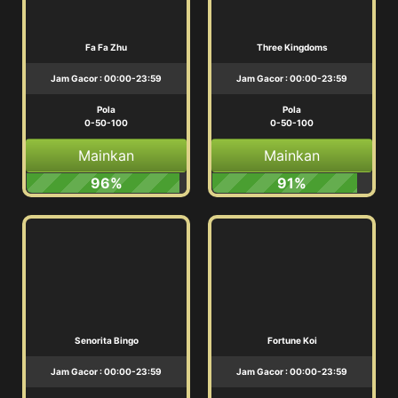
Fa Fa Zhu
Three Kingdoms
Jam Gacor : 00:00-23:59
Jam Gacor : 00:00-23:59
Pola
Pola
0-50-100
0-50-100
Mainkan
Mainkan
96%
91%
Senorita Bingo
Fortune Koi
Jam Gacor : 00:00-23:59
Jam Gacor : 00:00-23:59