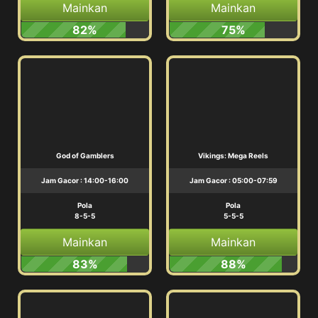
Mainkan
Mainkan
82%
75%
God of Gamblers
Vikings: Mega Reels
Jam Gacor : 14:00-16:00
Jam Gacor : 05:00-07:59
Pola
Pola
8-5-5
5-5-5
Mainkan
Mainkan
83%
88%