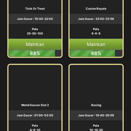
Trick Or Treat
Casino Royale
Jam Gacor : 16:00-22:00
Jam Gacor : 22:00-23:59
Pola
Pola
20-50-100
6-6-8
Mainkan
Mainkan
88%
86%
World Soccer Slot 2
Boxing
Jam Gacor : 01:00-03:00
Jam Gacor : 19:40-20:59
Pola
Pola
6-6-10
10-15-20