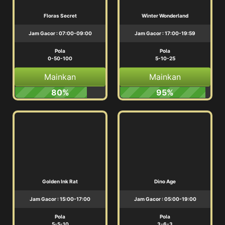
Floras Secret
Winter Wonderland
Jam Gacor : 07:00-09:00
Jam Gacor : 17:00-19:59
Pola
Pola
0-50-100
5-10-25
Mainkan
Mainkan
80%
95%
Golden Ink Rat
Dino Age
Jam Gacor : 15:00-17:00
Jam Gacor : 05:00-19:00
Pola
Pola
5-5-10
3-6-3