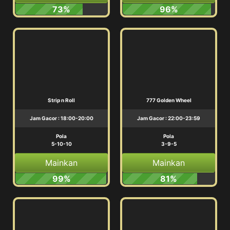
73%
96%
Strip n Roll
777 Golden Wheel
Jam Gacor : 18:00-20:00
Jam Gacor : 22:00-23:59
Pola
Pola
5-10-10
3-9-5
Mainkan
Mainkan
99%
81%