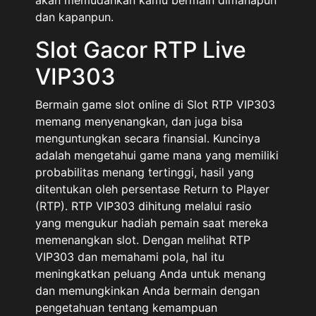
dan kapanpun.
Slot Gacor RTP Live
VIP303
Bermain game slot online di Slot RTP VIP303
memang menyenangkan, dan juga bisa
menguntungkan secara finansial. Kuncinya
adalah mengetahui game mana yang memiliki
probabilitas menang tertinggi, hasil yang
ditentukan oleh persentase Return to Player
(RTP). RTP VIP303 dihitung melalui rasio
yang mengukur hadiah pemain saat mereka
memenangkan slot. Dengan melihat RTP
VIP303 dan memahami pola, hal itu
meningkatkan peluang Anda untuk menang
dan memungkinkan Anda bermain dengan
pengetahuan tentang kemampuan