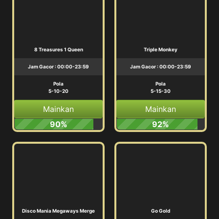
8 Treasures 1 Queen
Triple Monkey
Jam Gacor : 00:00-23:59
Jam Gacor : 00:00-23:59
Pola
Pola
5-10-20
5-15-30
Mainkan
Mainkan
90%
92%
Disco Mania Megaways Merge
Go Gold