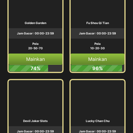
Golden Garden
Fu Shou Qi Tian
Jam Gacor : 00:00-23:59
Jam Gacor : 00:00-23:59
Pola
Pola
20-50-70
10-20-30
Mainkan
Mainkan
74%
96%
Devil Joker Slots
Lucky Chan Chu
Jam Gacor : 00:00-23:59
Jam Gacor : 00:00-23:59