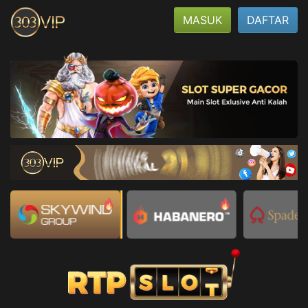
MASUK
DAFTAR