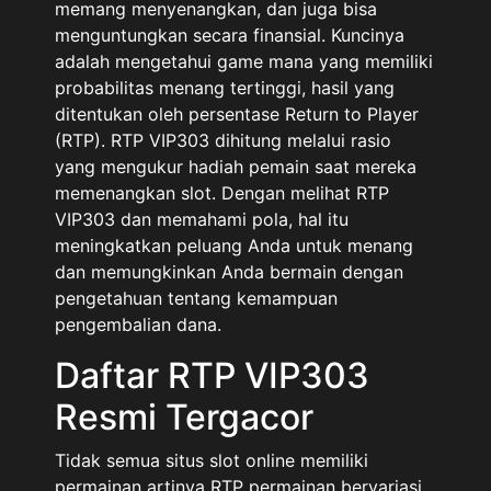
memang menyenangkan, dan juga bisa
menguntungkan secara finansial. Kuncinya
adalah mengetahui game mana yang memiliki
probabilitas menang tertinggi, hasil yang
ditentukan oleh persentase Return to Player
(RTP). RTP VIP303 dihitung melalui rasio
yang mengukur hadiah pemain saat mereka
memenangkan slot. Dengan melihat RTP
VIP303 dan memahami pola, hal itu
meningkatkan peluang Anda untuk menang
dan memungkinkan Anda bermain dengan
pengetahuan tentang kemampuan
pengembalian dana.
Daftar RTP VIP303
Resmi Tergacor
Tidak semua situs slot online memiliki
permainan artinya RTP permainan bervariasi.