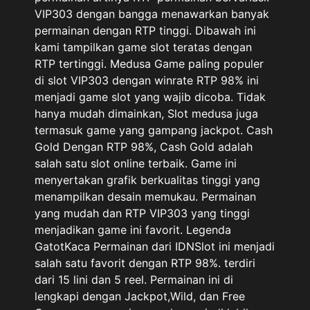
VIP303 dengan bangga menawarkan banyak
permainan dengan RTP tinggi. Dibawah ini
kami tampilkan game slot teratas dengan
RTP tertinggi. Medusa Game paling populer
di slot VIP303 dengan winrate RTP 98% ini
menjadi game slot yang wajib dicoba. Tidak
hanya mudah dimainkan, Slot medusa juga
termasuk game yang gampang jackpot. Cash
Gold Dengan RTP 98%, Cash Gold adalah
salah satu slot online terbaik. Game ini
menyertakan grafik berkualitas tinggi yang
menampilkan desain memukau. Permainan
yang mudah dan RTP VIP303 yang tinggi
menjadikan game ini favorit. Legenda
GatotKaca Permainan dari IDNSlot ini menjadi
salah satu favorit dengan RTP 98%. terdiri
dari 15 lini dan 5 reel. Permainan ini di
lengkapi dengan Jackpot,Wild, dan Free