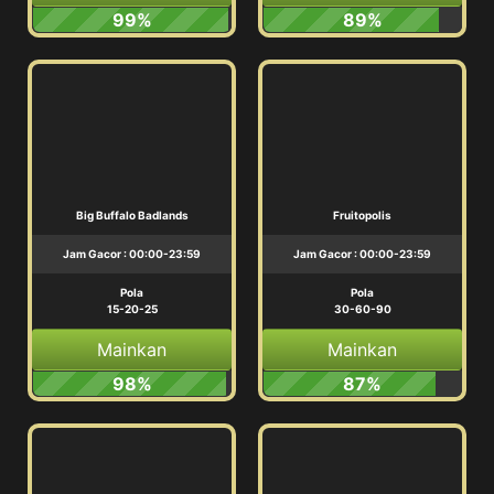
99%
89%
Big Buffalo Badlands
Fruitopolis
Jam Gacor : 00:00-23:59
Jam Gacor : 00:00-23:59
Pola
Pola
15-20-25
30-60-90
Mainkan
Mainkan
98%
87%