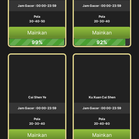
Jam Gacor : 00:00-23:59
Jam Gacor : 00:00-23:59
Pola
Pola
30-40-50
20-30-40
Mainkan
Mainkan
99%
92%
Cai Shen Ye
Ku Xuan Cai Shen
Jam Gacor : 00:00-23:59
Jam Gacor : 00:00-23:59
Pola
Pola
20-30-40
20-40-60
Mainkan
Mainkan